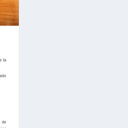
e la
rado
9 de