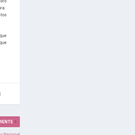
Foro
ra.
stos
 que
 que
UIENTE
so Nacional