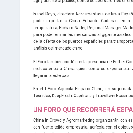
ágil y abierto al público, donde se abordaron los dif
Isabel Royo, directora Agrolimentaria de Kiwa España,
poder exportar a China; Eduardo Cadenas, en repr
temperatura; Hicham Nader, Regional Manager Madrid 
para poder enviar las mercancías al gigante asiático.
de la oferta de los puertos españoles para transportar
análisis del mercado chino.
El Foro también contó con la presencia de Esther Gó
melocotones a China quien contó su experiencia, 
llegaran a este país.
En el I Foro Agricola Hispano-Chino, en su jornad
Tecnidex, KeepFresh, Capitrans y Traveltwin Bussines
UN FORO QUE RECORRERÁ ESP
China In Crowd y Agromarketing organizarán con este
con fuerte tejido empresarial agrícola con el objet