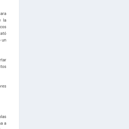
para
e la
icos
rató
o un
rtar
ctos
ores
olas
na a