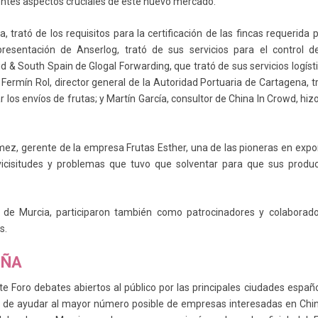
erentes aspectos cruciales de este nuevo mercado.
 trató de los requisitos para la certificación de las fincas requerida 
esentación de Anserlog, trató de sus servicios para el control d
& South Spain de Glogal Forwarding, que trató de sus servicios logíst
 Fermín Rol, director general de la Autoridad Portuaria de Cartagena, t
 los envíos de frutas; y Martín García, consultor de China In Crowd, hiz
mez, gerente de la empresa Frutas Esther, una de las pioneras en expo
vicisitudes y problemas que tuvo que solventar para que sus produ
a de Murcia, participaron también como patrocinadores y colaborad
s.
AÑA
 Foro debates abiertos al público por las principales ciudades españ
ivo de ayudar al mayor número posible de empresas interesadas en Chi