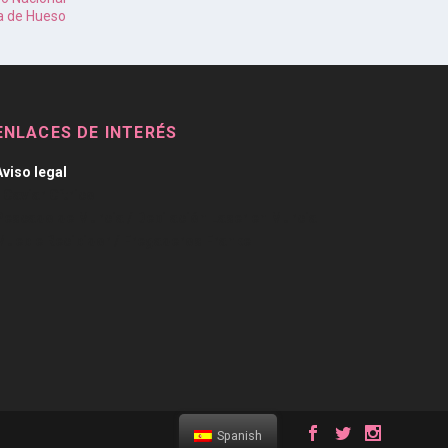
a de Hueso
ENLACES DE INTERÉS
Aviso legal
/
Caviar Cítrico
Pescado de Murcia
/
Depilación Laser en Murcia
Mueble Recibidor
/
Fregaderos Franke
Spanish