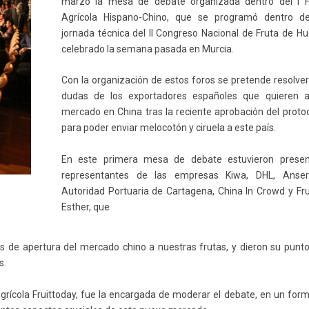
marzo la mesa de debate organizada dentro del l F
Agrícola Hispano-Chino, que se programó dentro de
jornada técnica del II Congreso Nacional de Fruta de H
celebrado la semana pasada en Murcia.
Con la organización de estos foros se pretende resolver
dudas de los exportadores españoles que quieren a
mercado en China tras la reciente aprobación del proto
para poder enviar melocotón y ciruela a este país.
En este primera mesa de debate estuvieron presen
representantes de las empresas Kiwa, DHL, Anserl
Autoridad Portuaria de Cartagena, China In Crowd y Fr
Esther, que
 de apertura del mercado chino a nuestras frutas, y dieron su punt
s.
agrícola Fruittoday, fue la encargada de moderar el debate, en un for