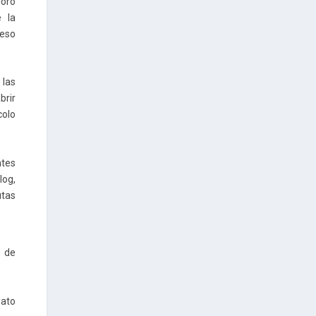
oro
 la
ueso
 las
brir
colo
tes
og,
utas
o de
mato