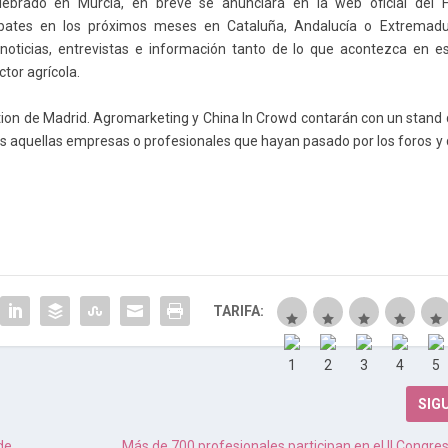
elebrado en Murcia, en breve se anunciará en la web oficial del 
bates en los próximos meses en Cataluña, Andalucía o Extremadu
oticias, entrevistas e información tanto de lo que acontezca en e
tor agrícola.
raction de Madrid. Agromarketing y China In Crowd contarán con un stand
as aquellas empresas o profesionales que hayan pasado por los foros y
TARIFA:
SIG
de
Más de 700 profesionales participan en el II Congre