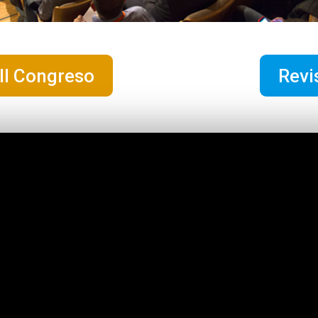
II Congreso
Revi