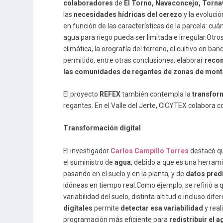
colaboradores
de
El Torno, Navaconcejo, Tornav
las
necesidades hídricas del cerezo
y la evoluci
en función de las características de la parcela: cu
agua para riego pueda ser limitada e irregular.Otro
climática, la orografía del terreno, el cultivo en b
permitido, entre otras conclusiones, elaborar
recome
las comunidades de regantes de zonas de mont
El proyecto
REFEX
también contempla la
transform
regantes. En el Valle del Jerte, CICYTEX colabora 
Transformación digital
El investigador
Carlos Campillo Torres
destacó qu
el suministro de
agua
, debido a que es una herram
pasando en el suelo y en la planta, y de
datos predi
idóneas en tiempo real.Como ejemplo, se refirió a 
variabilidad del suelo, distinta altitud o incluso dif
digitales
permite
detectar esa variabilidad
y real
programación más eficiente para
redistribuir el 