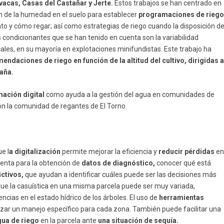
acas, Casas del Castañar y Jerte.
Estos trabajos se han centrado en
ón de la humedad en el suelo para establecer
programaciones de rieg
ánto y cómo regar; así como estrategias de riego cuando la disposición d
s condicionantes que se han tenido en cuenta son la variabilidad
ancales, en su mayoría en explotaciones minifundistas. Este trabajo ha
ndaciones de riego en función de la altitud del cultivo, dirigidas 
aña.
ación digital
como ayuda a la gestión del agua en comunidades de
con la comunidad de regantes de El Torno.
e l
a digitalización
permite mejorar la eficiencia y
reducir pérdidas
e
ienta para la obtención de
datos de diagnóstico,
conocer qué está
ctivos,
que ayudan a identificar cuáles puede ser las decisiones más
que la casuística en una misma parcela puede ser muy variada,
erencias en el estado hídrico de los árboles. El uso de
herramientas
izar un manejo específico para cada zona. También puede facilitar una
agua de riego
en la parcela ante
una situación de sequía.