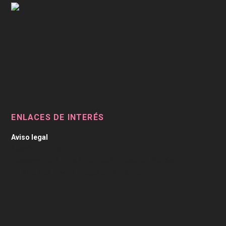
ENLACES DE INTERÉS
Aviso legal
/
Caviar Cítrico
Pescado de Murcia
/
Depilación Laser en Murcia
Mueble Recibidor
/
Fregaderos Franke