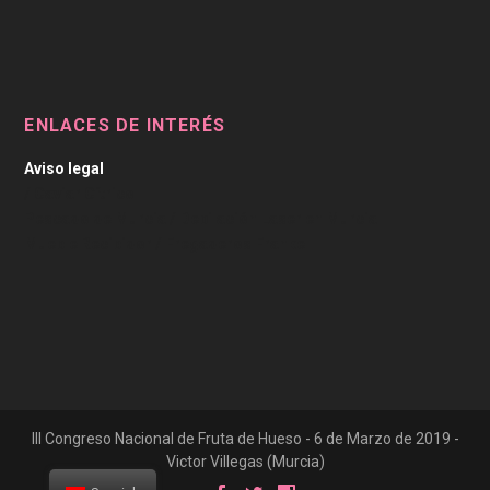
ENLACES DE INTERÉS
Aviso legal
/
Caviar Cítrico
Pescado de Murcia
/
Depilación Laser en Murcia
Mueble Recibidor
/
Fregaderos Franke
III Congreso Nacional de Fruta de Hueso - 6 de Marzo de 2019 -
Victor Villegas (Murcia)