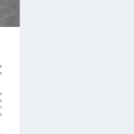
s
ue
de
de
n
io