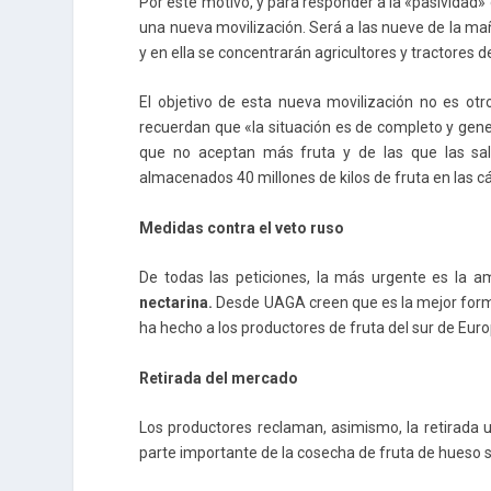
Por este motivo, y para responder a la «pasividad» 
una nueva movilización. Será a las nueve de la mañ
y en ella se concentrarán agricultores y tractores d
El objetivo de esta nueva movilización no es o
recuerdan que «la situación es de completo y gen
que no aceptan más fruta y de las que las sal
almacenados 40 millones de kilos de fruta en las c
Medidas contra el veto ruso
De todas las peticiones, la más urgente es la a
nectarina.
Desde UAGA creen que es la mejor form
ha hecho a los productores de fruta del sur de Eu
Retirada del mercado
Los productores reclaman, asimismo, la retirada 
parte importante de la cosecha de fruta de hueso s