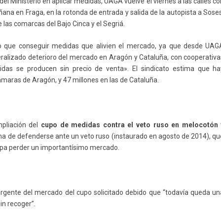
del Ministerio en aplicar medidas, UAGA vuelve el viernes a las calles c
ana en Fraga, en la rotonda de entrada y salida de la autopista a Sose
e las comarcas del Bajo Cinca y el Segriá.
tro que conseguir medidas que alivien el mercado, ya que desde UAG
eralizado deterioro del mercado en Aragón y Cataluña, con cooperativa
idas se producen sin precio de venta». El sindicato estima que ha
ámaras de Aragón, y 47 millones en las de Cataluña.
mpliación del
cupo de medidas contra el veto ruso en melocotón 
a de defenderse ante un veto ruso (instaurado en agosto de 2014), qu
ropa perder un importantísimo mercado.
urgente del mercado del cupo solicitado debido que “todavía queda un
in recoger”.