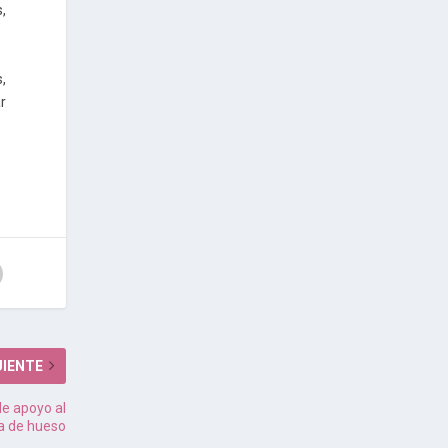
,
,
r
UIENTE
de apoyo al
ta de hueso