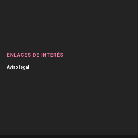
ENLACES DE INTERÉS
Aviso legal
/
Caviar Cítrico
Pescado de Murcia
/
Depilación Laser en Murcia
Mueble Recibidor
/
Fregaderos Franke