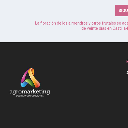
SIGU
La floración de los almendros y otros frutales se a
de veinte días en Castill