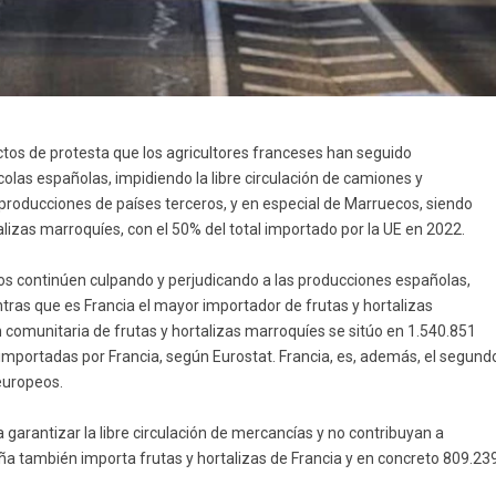
actos de protesta que los agricultores franceses han seguido
olas españolas, impidiendo la libre circulación de camiones y
producciones de países terceros, y en especial de Marruecos, siendo
talizas marroquíes, con el 50% del total importado por la UE en 2022.
los continúen culpando y perjudicando a las producciones españolas,
ras que es Francia el mayor importador de frutas y hortalizas
 comunitaria de frutas y hortalizas marroquíes se sitúo en 1.540.851
importadas por Francia, según Eurostat. Francia, es, además, el segund
europeos.
garantizar la libre circulación de mercancías y no contribuyan a
ña también importa frutas y hortalizas de Francia y en concreto 809.23