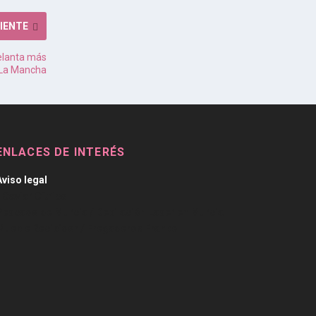
IENTE
delanta más
a-La Mancha
ENLACES DE INTERÉS
Aviso legal
/
Caviar Cítrico
Pescado de Murcia
/
Depilación Laser en Murcia
Mueble Recibidor
/
Fregaderos Franke