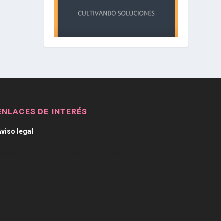
ENLACES DE INTERÉS
Aviso legal
/
Caviar Cítrico
Pescado de Murcia
/
Depilación Laser en Murcia
Mueble Recibidor
/
Fregaderos Franke