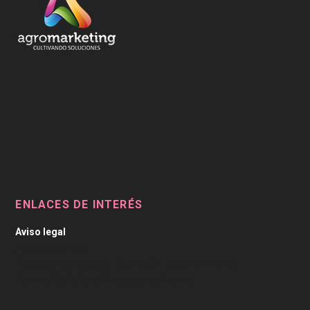
ENLACES DE INTERÉS
Aviso legal
/
Caviar Cítrico
Pescado de Murcia
/
Depilación Laser en Murcia
Mueble Recibidor
/
Fregaderos Franke