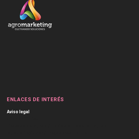
ENLACES DE INTERÉS
Aviso legal
/
Caviar Cítrico
Pescado de Murcia
/
Depilación Laser en Murcia
Mueble Recibidor
/
Fregaderos Franke