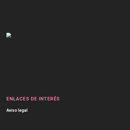
ENLACES DE INTERÉS
Aviso legal
/
Caviar Cítrico
Pescado de Murcia
/
Depilación Laser en Murcia