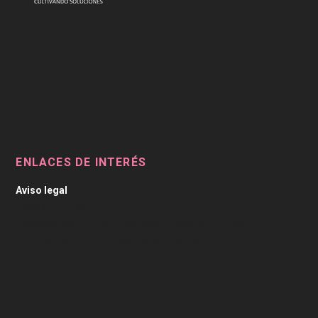
ENLACES DE INTERÉS
Aviso legal
/
Caviar Cítrico
Pescado de Murcia
/
Depilación Laser en Murcia
Mueble Recibidor
/
Fregaderos Franke