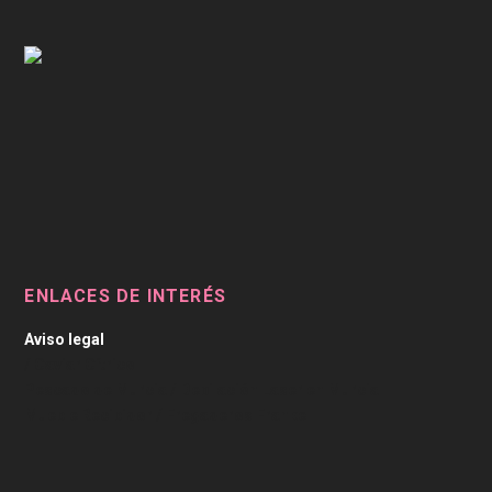
ENLACES DE INTERÉS
Aviso legal
/
Caviar Cítrico
Pescado de Murcia
/
Depilación Laser en Murcia
Mueble Recibidor
/
Fregaderos Franke