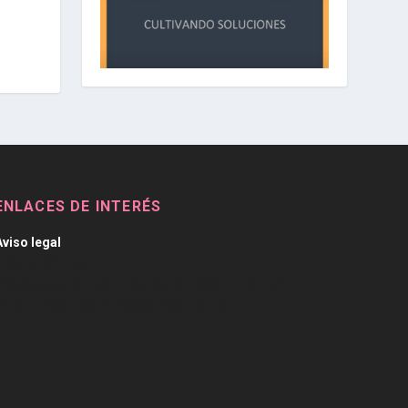
ENLACES DE INTERÉS
Aviso legal
/
Caviar Cítrico
Pescado de Murcia
/
Depilación Laser en Murcia
Mueble Recibidor
/
Fregaderos Franke