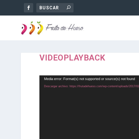
VIDEOPLAYBACK
Reproductor
Media error: Format(s) not supported or source(s) not found
de
Descargar archivo: https://frutadehueso.com/wp-content/uploads/2017/
vídeo