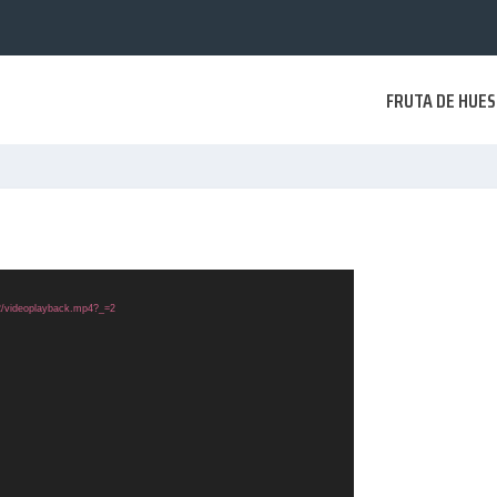
FRUTA DE HUE
02/videoplayback.mp4?_=2