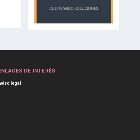
ENLACES DE INTERÉS
Aviso legal
/
Caviar Cítrico
Pescado de Murcia
/
Depilación Laser en Murcia
Mueble Recibidor
/
Fregaderos Franke