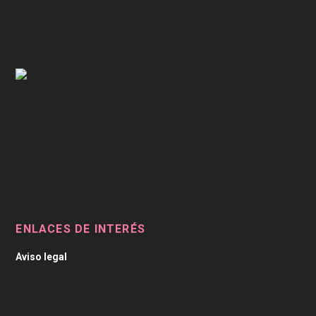
ENLACES DE INTERÉS
Aviso legal
/
Caviar Cítrico
Pescado de Murcia
/
Depilación Laser en Murcia
Mueble Recibidor
/
Fregaderos Franke