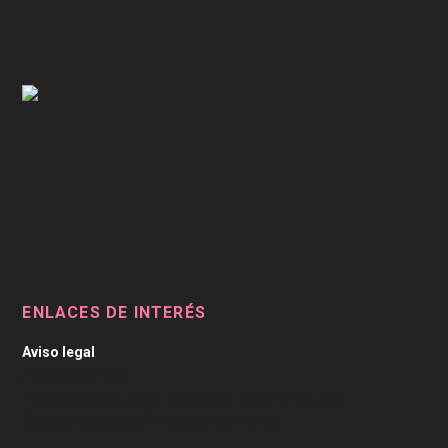
ENLACES DE INTERÉS
Aviso legal
/
Caviar Cítrico
Pescado de Murcia
/
Depilación Laser en Murcia
Mueble Recibidor
/
Fregaderos Franke