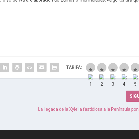
e, o se deriva a elaboración de zumos o mermeladas, «algo tendrá qu
TARIFA:
SIG
La llegada de la Xylella fastidiosa a la Península po