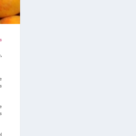
s
,
de
es
e
s
el