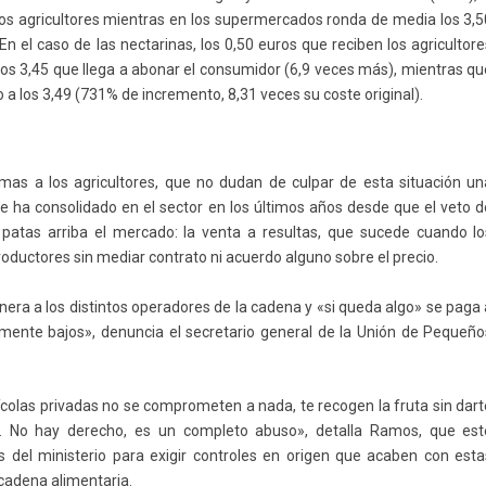
los agricultores mientras en los supermercados ronda de media los 3,5
 el caso de las nectarinas, los 0,50 euros que reciben los agricultore
los 3,45 que llega a abonar el consumidor (6,9 veces más), mientras qu
lo a los 3,49 (731% de incremento, 8,31 veces su coste original).
mas a los agricultores, que no dudan de culpar de esta situación un
se ha consolidado en el sector en los últimos años desde que el veto d
 patas arriba el mercado: la venta a resultas, que sucede cuando lo
roductores sin mediar contrato ni acuerdo alguno sobre el precio.
nera a los distintos operadores de la cadena y «si queda algo» se paga
mente bajos», denuncia el secretario general de la Unión de Pequeño
ícolas privadas no se comprometen a nada, te recogen la fruta sin dart
. No hay derecho, es un completo abuso», detalla Ramos, que est
del ministerio para exigir controles en origen que acaben con esta
cadena alimentaria.