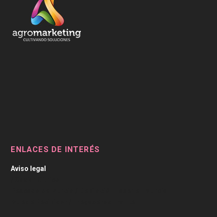
ENLACES DE INTERÉS
Aviso legal
/
Caviar Cítrico
Pescado de Murcia
/
Depilación Laser en Murcia
Mueble Recibidor
/
Fregaderos Franke