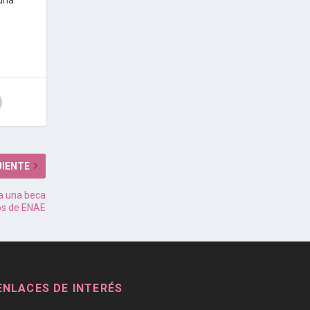
UIENTE
 a una beca
os de ENAE
ENLACES DE INTERÉS