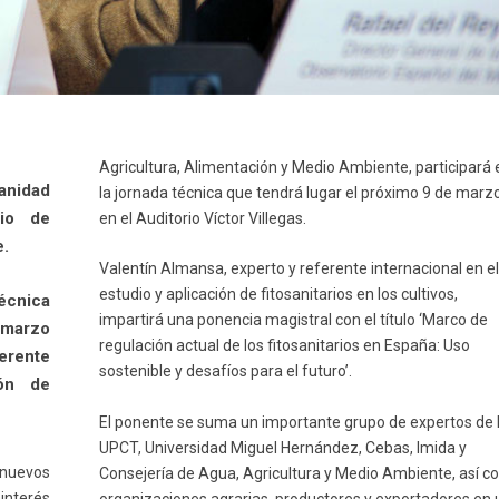
Agricultura, Alimentación y Medio Ambiente, participará 
anidad
la jornada técnica que tendrá lugar el próximo 9 de marzo
rio de
en el Auditorio Víctor Villegas.
e.
Valentín Almansa, experto y referente internacional en el
estudio y aplicación de fitosanitarios en los cultivos,
técnica
impartirá una ponencia magistral con el título ‘Marco de
 marzo
regulación actual de los fitosanitarios en España: Uso
ferente
sostenible y desafíos para el futuro’.
ión de
El ponente se suma un importante grupo de expertos de 
UPCT, Universidad Miguel Hernández, Cebas, Imida y
 nuevos
Consejería de Agua, Agricultura y Medio Ambiente, así 
interés
organizaciones agrarias, productores y exportadores en