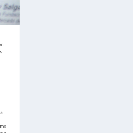
en
,
la
como
 una