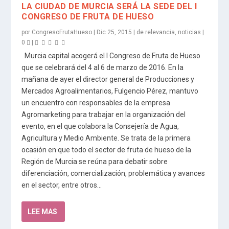
LA CIUDAD DE MURCIA SERÁ LA SEDE DEL I
CONGRESO DE FRUTA DE HUESO
por
CongresoFrutaHueso
|
Dic 25, 2015
|
de relevancia
,
noticias
|
0
|
Murcia capital acogerá el I Congreso de Fruta de Hueso
que se celebrará del 4 al 6 de marzo de 2016. En la
mañana de ayer el director general de Producciones y
Mercados Agroalimentarios, Fulgencio Pérez, mantuvo
EL REGLAMENTO 2025/40 AMPLIA LA
AUMENTAN LAS EXPORTACIONES DE FRUTA
EL IMIDA SE CONVIERTE EN UN REFERENTE
MÁS DE 700 PROFESIONALES DE FRUTA DE
LAS ADVERSIDADES CLIMÁTICAS IMPACTAN
RESPONSABILIDAD DEL PRODUCTOR EN LA
DE HUESO EN ESPAÑA...
INTERNACIONAL CON LAS INNOVACIONES EN
HUESO PARTICIPAN EN EL IV FORO IBÉRICO
EN LA PRODUCCIÓN DE FRUTA DE HUESO...
un encuentro con responsables de la empresa
GESTIÓN DE ENVASES Y RESIDUOS DE
VARIEDADES DE FRUTA DE HUESO EN
DE FRUTA DE HUESO EN DON BENITO...
Agromarketing para trabajar en la organización del
ENVASES COMERCIALES E INDUSTRIALES...
MURCIA...
evento, en el que colabora la Consejería de Agua,
Agricultura y Medio Ambiente. Se trata de la primera
ocasión en que todo el sector de fruta de hueso de la
Región de Murcia se reúna para debatir sobre
diferenciación, comercialización, problemática y avances
en el sector, entre otros...
LEE MAS